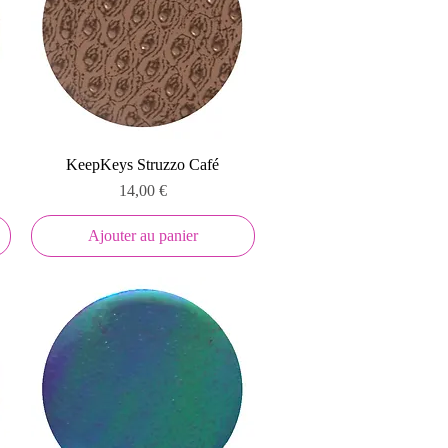
Aperçu rapide
KeepKeys Struzzo Café
Prix
14,00 €
Ajouter au panier