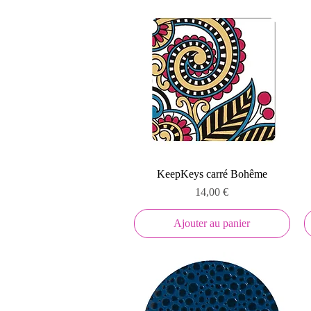
Aperçu rapide
KeepKeys carré Bohême
Prix
14,00 €
Ajouter au panier