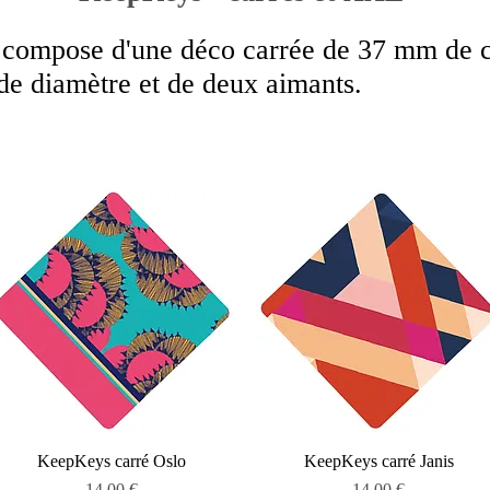
compose d'une déco carrée de 37 mm de c
e diamètre et de deux aimants.
Aperçu rapide
Aperçu rapide
KeepKeys carré Oslo
KeepKeys carré Janis
Prix
Prix
14,00 €
14,00 €