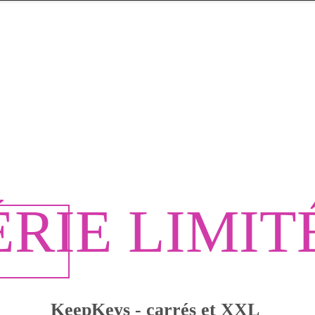
ÉRIE LIMIT
KeepKeys - carrés et XXL