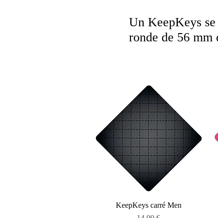
Un KeepKeys se 
ronde de 56 mm d
Aperçu rapide
KeepKeys carré Men
Prix
14,00 €