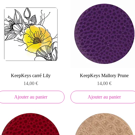
Aperçu rapide
Aperçu rapide
KeepKeys carré Lily
KeepKeys Mallory Prune
Prix
Prix
14,00 €
14,00 €
Ajouter au panier
Ajouter au panier