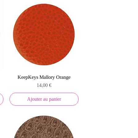
Aperçu rapide
KeepKeys Mallory Orange
Prix
14,00 €
Ajouter au panier