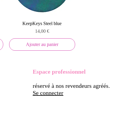
Aperçu rapide
KeepKeys Steel blue
Prix
14,00 €
Ajouter au panier
Espace professionnel
réservé à nos revendeurs agréés.
Se connecter