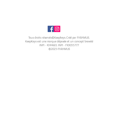
Tous droits réservés©Keepkeys.Créé par FARAMUS.
KeepKeys est une marque déposée et un concept breveté
INPI - 4344601 INPI - FR3055777
©2025-FARAMUS