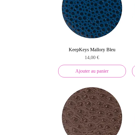
Aperçu rapide
KeepKeys Mallory Bleu
Prix
14,00 €
Ajouter au panier