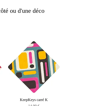
ôté ou d'une déco
Aperçu rapide
KeepKeys carré K
Prix
14,00 €