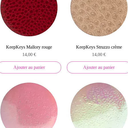
Aperçu rapide
Aperçu rapide
KeepKeys Mallory rouge
KeepKeys Struzzo crème
Prix
Prix
14,00 €
14,00 €
Ajouter au panier
Ajouter au panier