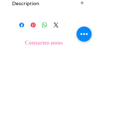
Description
Tous nos modèles de KeepKeys sont
créés et fabriqués par nos soins.
Nos décos se composent d'une coque
en métal, d'une impréssion de haute
qualité et d'une pellicule plastique
Contactez-nous
transparente qui protège du frottement
info@mykeepkeys.com
et de l'eau.
Tous les KeepKeys sont présentés dans
un packaging avec mode d'emploi.
Tous droits réservés©Keepkeys.
Créé par FARAMUS.
KeepKeys est une marque déposée et un concept
breveté
INPI -
4344601
INPI - FR3055777
©2024-FARAMUS