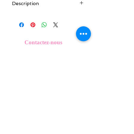
Description
Tous nos modèles de KeepKeys sont
créés et fabriqués par nos soins.
Nos décos se composent d'une coque
en métal, d'une impréssion de haute
qualité et d'une pellicule plastique
Contactez-nous
transparente qui protège du frottement
info@mykeepkeys.com
et de l'eau.
Tous les KeepKeys sont présentés dans
un packaging avec mode d'emploi.
Tous droits réservés©Keepkeys.
Créé par FARAMUS.
KeepKeys est une marque déposée et un concept
breveté
INPI -
4344601
INPI - FR3055777
©2024-FARAMUS