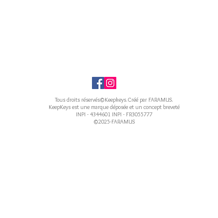
Tous droits réservés©Keepkeys.Créé par FARAMUS.
KeepKeys est une marque déposée et un concept breveté
INPI - 4344601 INPI - FR3055777
©2025-FARAMUS