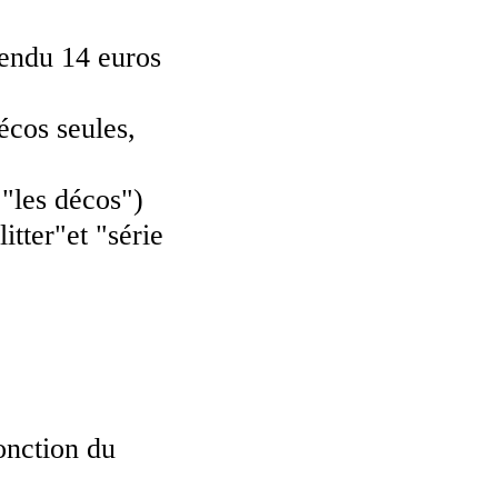
vendu 14 euros
cos seules,
"les décos")
itter"et "série
onction du