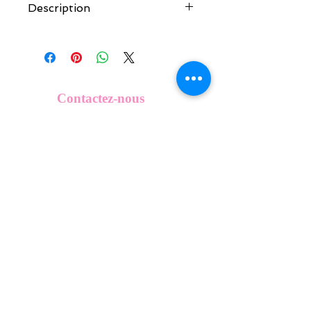
Description
Tous nos modèles de KeepKeys sont
créés et fabriqués par nos soins.
Nos décos se composent d'une coque
en métal, d'une impréssion de haute
qualité et d'une pellicule plastique
Contactez-nous
transparente qui protège du frottement
info@mykeepkeys.com
et de l'eau.
Tous les KeepKeys sont présentés dans
un packaging avec mode d'emploi.
Tous droits réservés©Keepkeys.
Créé par FARAMUS.
KeepKeys est une marque déposée et un concept
breveté
INPI -
4344601
INPI - FR3055777
©2024-FARAMUS