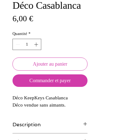
Déco Casablanca
Prix
6,00 €
Quantité
*
Ajouter au panier
Commander et payer
Déco KeepKeys Casablanca
Déco vendue sans aimants.
Description
Tous nos modèles d'écussons sont