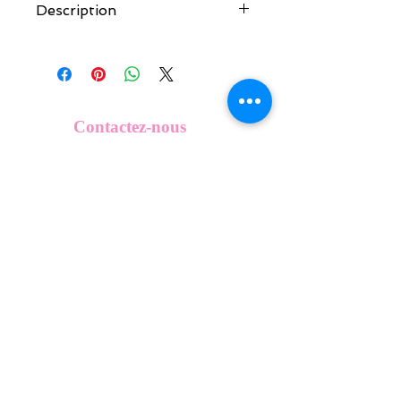
Description
Tous nos modèles de KeepKeys sont
créés et fabriqués par nos soins.
Nos décos se composent d'une coque
en métal, d'une impréssion de haute
qualité et d'une pellicule plastique
Contactez-nous
transparente qui protège du frottement
info@mykeepkeys.com
et de l'eau.
Tous les KeepKeys sont présentés dans
un packaging avec mode d'emploi.
Tous droits réservés©Keepkeys.
Créé par FARAMUS.
KeepKeys est une marque déposée et un concept
breveté
INPI -
4344601
INPI - FR3055777
©2024-FARAMUS