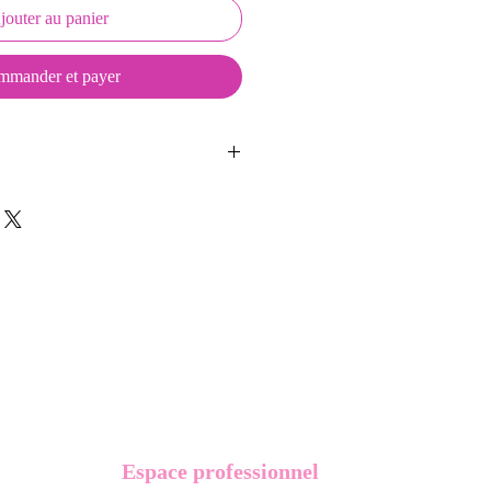
jouter au panier
mander et payer
ussons sont créés et fabriqués par
sent d'une coque en métal, d'une
lité et d'une pellicule plastique
e du frottement et de l'eau, et
vité optimum.
t présentés dans un packaging avec
Espace professionnel