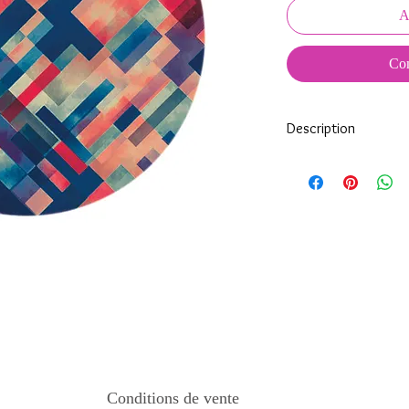
A
Com
Description
Tous nos modèles d'éc
nos soins.
Nos écussons se compo
impréssion de haute qua
transparente qui protèg
assure ainsi une longi
Tous les KeepKeys son
mode d'emploi.
Conditions de vente