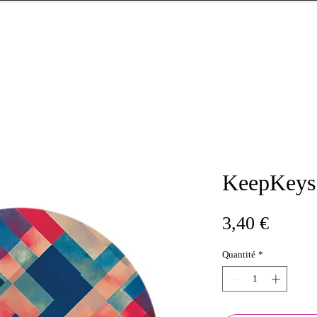
KeepKeys
Prix
3,40 €
Quantité
*