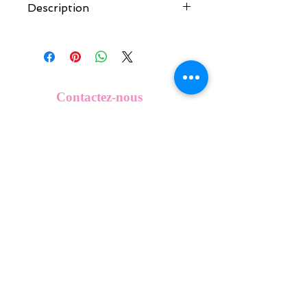
Description
Tous nos modèles de KeepKeys sont
créés et fabriqués par nos soins.
Nos décos se composent d'une coque
en métal, d'une impréssion de haute
qualité et d'une pellicule plastique
Contactez-nous
transparente qui protège du frottement
info@mykeepkeys.com
et de l'eau.
Tous les KeepKeys sont présentés dans
un packaging avec mode d'emploi.
Tous droits réservés©Keepkeys.
Créé par FARAMUS.
KeepKeys est une marque déposée et un concept
breveté
INPI -
4344601
INPI - FR3055777
©2024-FARAMUS