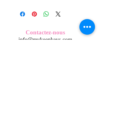
Tous nos modèles de KeepKeys sont
créés et fabriqués par nos soins.
Nos décos se composent d'une coque
en métal, d'une impréssion de haute
qualité et d'une pellicule plastique
Contactez-nous
transparente qui protège du frottement
info@mykeepkeys.com
et de l'eau.
Tous les KeepKeys sont présentés dans
un packaging avec mode d'emploi.
Tous droits réservés©Keepkeys.
Créé par FARAMUS.
KeepKeys est une marque déposée et un concept
breveté
INPI -
4344601
INPI - FR3055777
©2024-FARAMUS