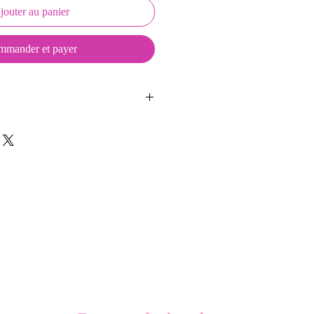
jouter au panier
mander et payer
ussons sont créés et fabriqués par
sent d'une coque en métal, d'une
lité et d'une pellicule plastique
e du frottement et de l'eau, et
vité optimum.
t présentés dans un packaging avec