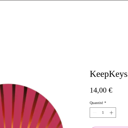
KeepKeys
Prix
14,00 €
Quantité
*