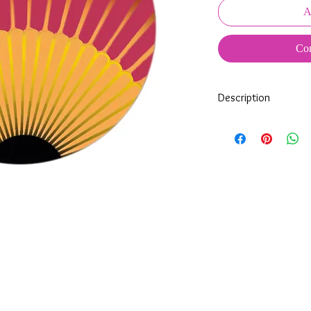
A
Com
Description
Tous nos modèles d'éc
nos soins.
Nos écussons se compo
impréssion de haute qua
transparente qui protèg
assure ainsi une longi
Tous les KeepKeys son
mode d'emploi.