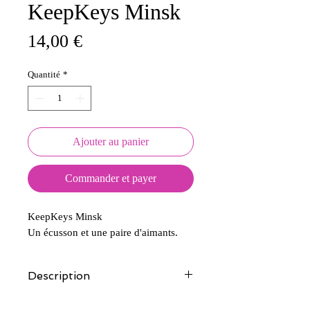
KeepKeys Minsk
Prix
14,00 €
Quantité
*
Ajouter au panier
Commander et payer
KeepKeys Minsk
Un écusson et une paire d'aimants.
Description
Tous nos modèles d'écussons sont