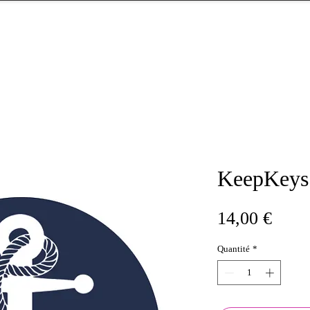
KeepKeys
Prix
14,00 €
Quantité
*