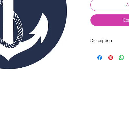
A
Com
Description
Tous nos modèles d'éc
nos soins.
Nos écussons se compo
impréssion de haute qua
transparente qui protèg
assure ainsi une longi
Vous pouvez choisir u
complet, soit un écuss