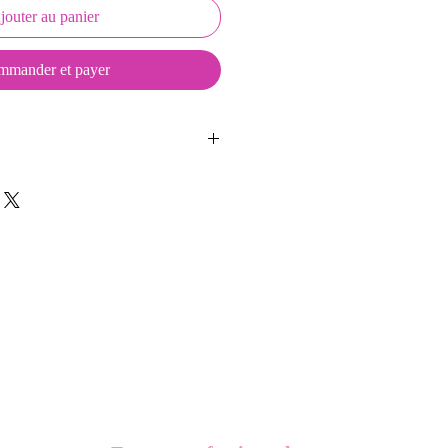
jouter au panier
mander et payer
ussons sont créés et fabriqués par
sent d'une coque en métal, d'une
lité et d'une pellicule plastique
e du frottement et de l'eau, et
vité optimum.
n écussson seul ou un Keepkeys
on et 2 aimants.