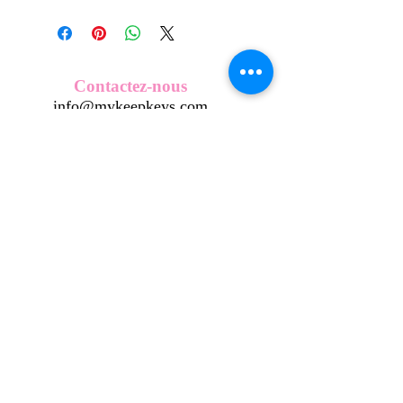
Tous nos modèles d'écussons sont
créés et fabriqués par nos soins.
Nos écussons se composent d'une
coque en métal, d'une impréssion de
haute qualité et d'une pellicule plastique
Contactez-nous
transparente qui protège du frottement
info@mykeepkeys.com
et de l'eau, et assure ainsi une longivité
optimum.
Tous les KeepKeys sont présentés dans
Tous droits réservés©Keepkeys.
Créé par FARAMUS.
un packaging avec mode d'emploi.
KeepKeys est une marque déposée et un concept
breveté
INPI -
4344601
INPI - FR3055777
©2024-FARAMUS