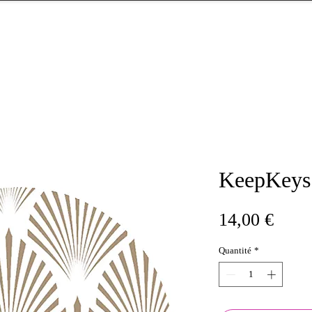
KeepKeys
Prix
14,00 €
Quantité
*