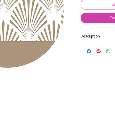
A
Com
Description
Tous nos modèles d'éc
nos soins.
Nos écussons se compo
impréssion de haute qua
transparente qui protèg
assure ainsi une longi