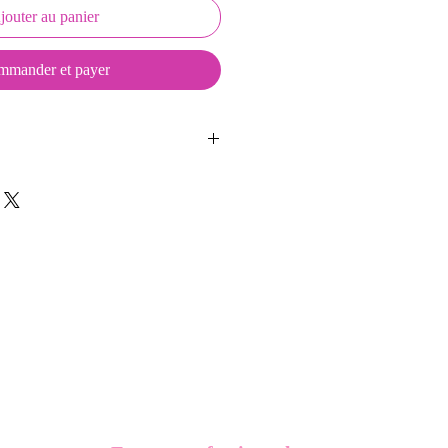
jouter au panier
mander et payer
ussons sont créés et fabriqués par
sent d'une coque en métal, d'une
lité et d'une pellicule plastique
e du frottement et de l'eau, et
vité optimum.