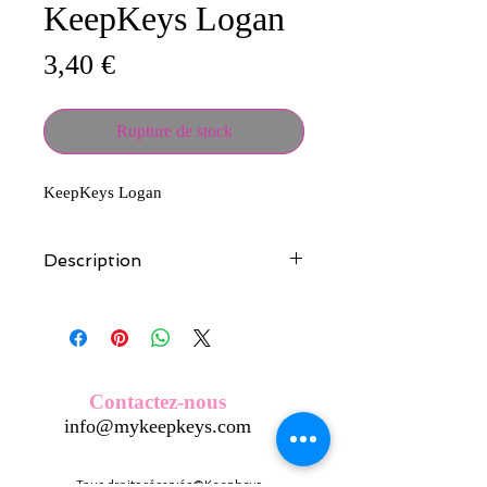
KeepKeys Logan
Prix
3,40 €
Rupture de stock
KeepKeys Logan
Description
Tous nos modèles d'écussons sont
créés et fabriqués par nos soins.
Nos écussons se composent d'une
coque en métal, d'une impréssion de
haute qualité et d'une pellicule plastique
Contactez-nous
transparente qui protège du frottement
info@mykeepkeys.com
et de l'eau, et assure ainsi une longivité
optimum.
Tous les KeepKeys sont présentés dans
Tous droits réservés©Keepkeys.