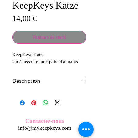
KeepKeys Katze
Prix
14,00 €
Rupture de stock
KeepKeys Katze
Un écusson et une paire d'aimants.
Description
Tous nos modèles d'écussons sont
créés et fabriqués par nos soins.
Nos écussons se composent d'une
coque en métal, d'une impréssion de
haute qualité et d'une pellicule plastique
Contactez-nous
transparente qui protège du frottement
info@mykeepkeys.com
et de l'eau, et assure ainsi une longivité
optimum.