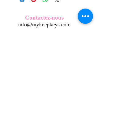
Nos écussons se composent d'une
coque en métal, d'une impréssion de
haute qualité et d'une pellicule plastique
Contactez-nous
transparente qui protège du frottement
info@mykeepkeys.com
et de l'eau, et assure ainsi une longivité
optimum.
Tous les KeepKeys sont présentés dans
Tous droits réservés©Keepkeys.
Créé par FARAMUS.
un packaging avec mode d'emploi.
KeepKeys est une marque déposée et un concept
breveté
INPI -
4344601
INPI - FR3055777
©2024-FARAMUS