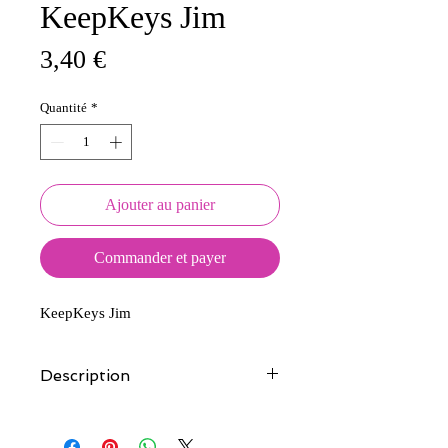
KeepKeys Jim
Prix
3,40 €
Quantité
*
Ajouter au panier
Commander et payer
KeepKeys Jim
Description
Tous nos modèles d'écussons sont
créés et fabriqués par nos soins.