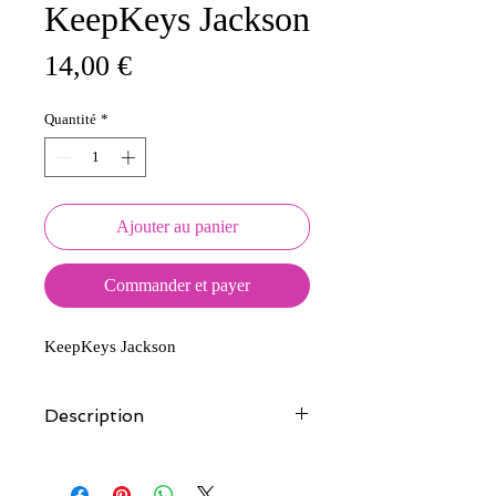
KeepKeys Jackson
Prix
14,00 €
Quantité
*
Ajouter au panier
Commander et payer
KeepKeys Jackson
Description
Tous nos modèles d'écussons sont
créés et fabriqués par nos soins.