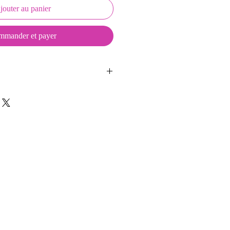
jouter au panier
mander et payer
eepKeys sont créés et fabriqués par
t d'une coque en métal, d'une
lité et d'une pellicule plastique
ge du frottement et de l'eau.
t présentés dans un packaging avec