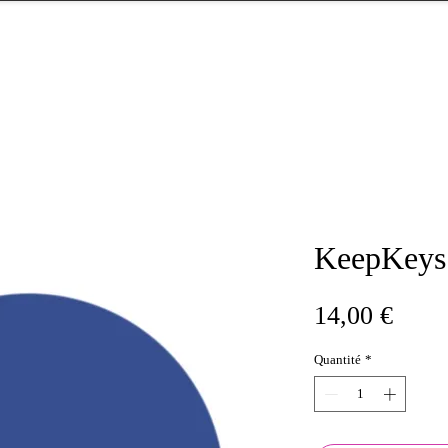
KeepKeys
Prix
14,00 €
Quantité
*