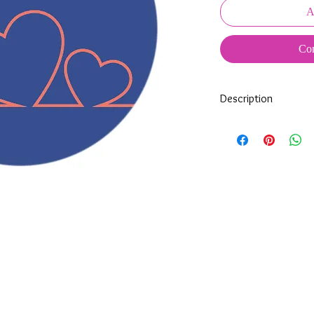
A
Com
Description
Tous nos modèles de K
nos soins.
Nos décos se composen
impréssion de haute qua
transparente qui protè
Tous les KeepKeys son
mode d'emploi.