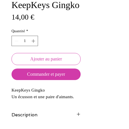
KeepKeys Gingko
Prix
14,00 €
Quantité
*
Ajouter au panier
Commander et payer
KeepKeys Gingko
Un écusson et une paire d'aimants.
Description
Tous nos modèles d'écussons sont