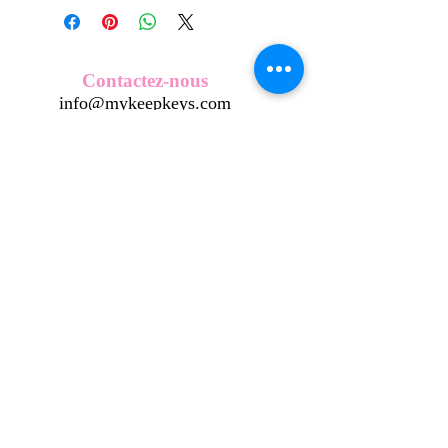
créés et fabriqués par nos soins.
Nos écussons se composent d'une
coque en métal, d'une impréssion de
haute qualité et d'une pellicule plastique
Contactez-nous
transparente qui protège du frottement
info@mykeepkeys.com
et de l'eau, et assure ainsi une longivité
optimum.
Tous droits réservés©Keepkeys.
Créé par FARAMUS.
KeepKeys est une marque déposée et un concept
breveté
INPI -
4344601
INPI - FR3055777
©2024-FARAMUS