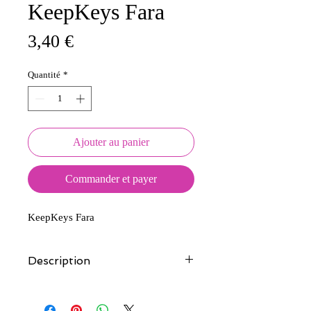
KeepKeys Fara
Prix
3,40 €
Quantité
*
Ajouter au panier
Commander et payer
KeepKeys Fara
Description
Tous nos modèles d'écussons sont
créés et fabriqués par nos soins.