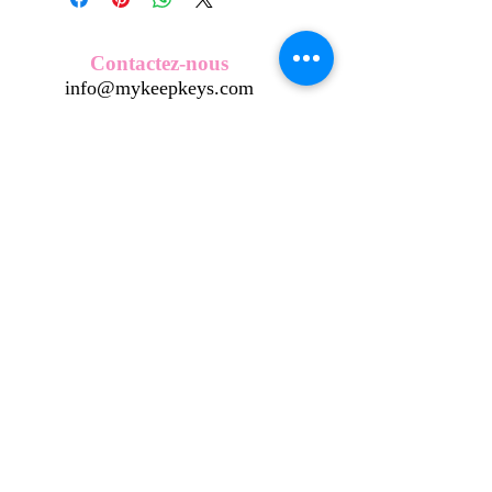
Nos écussons se composent d'une
coque en métal, d'une impréssion de
haute qualité et d'une pellicule plastique
Contactez-nous
transparente qui protège du frottement
info@mykeepkeys.com
et de l'eau, et assure ainsi une longivité
optimum.
Tous les KeepKeys sont présentés dans
Tous droits réservés©Keepkeys.
Créé par FARAMUS.
un packaging avec mode d'emploi.
KeepKeys est une marque déposée et un concept
breveté
INPI -
4344601
INPI - FR3055777
©2024-FARAMUS