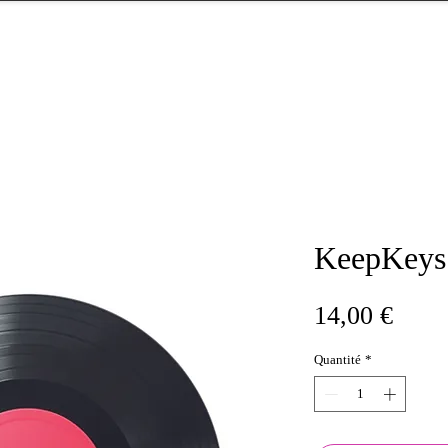
KeepKeys
Prix
14,00 €
Quantité
*