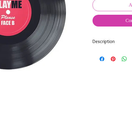
A
Com
Description
Tous nos modèles de K
nos soins.
Nos décos se composen
impréssion de haute qua
transparente qui protè
Tous les KeepKeys son
mode d'emploi.