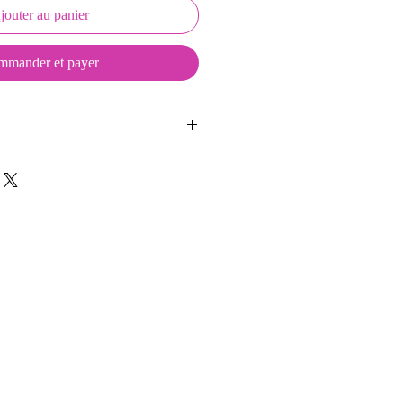
jouter au panier
mander et payer
eepKeys sont créés et fabriqués par
t d'une coque en métal, d'une
lité et d'une pellicule plastique
ge du frottement et de l'eau.
t présentés dans un packaging avec