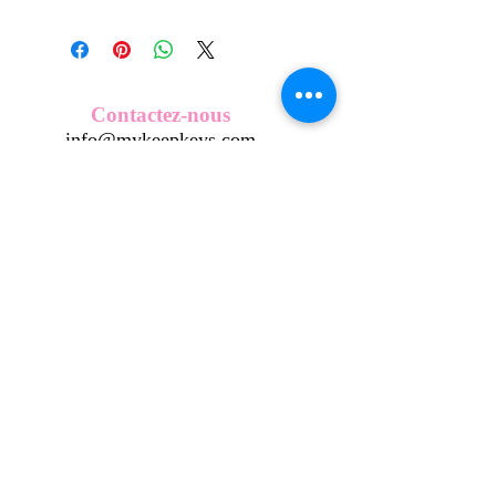
Tous nos modèles de KeepKeys sont
créés et fabriqués par nos soins.
Nos décos se composent d'une coque
en métal, d'une impréssion de haute
qualité et d'une pellicule plastique
Contactez-nous
transparente qui protège du frottement
info@mykeepkeys.com
et de l'eau.
Tous les KeepKeys sont présentés dans
un packaging avec mode d'emploi.
Tous droits réservés©Keepkeys.
Créé par FARAMUS.
KeepKeys est une marque déposée et un concept
breveté
INPI -
4344601
INPI - FR3055777
©2024-FARAMUS