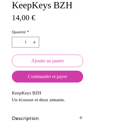
KeepKeys BZH
Prix
14,00 €
Quantité
*
Ajouter au panier
Commander et payer
KeepKeys BZH
Un écusson et deux aimants.
Description
Tous nos modèles d'écussons sont