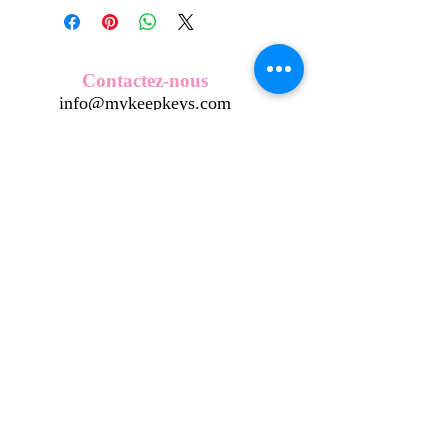
créés et fabriqués par nos soins.
Nos écussons se composent d'une
coque en métal, d'une impréssion de
haute qualité et d'une pellicule plastique
Contactez-nous
transparente qui protège du frottement
info@mykeepkeys.com
et de l'eau, et assure ainsi une longivité
optimum.
Tous droits réservés©Keepkeys.
Créé par FARAMUS.
KeepKeys est une marque déposée et un concept
breveté
INPI -
4344601
INPI - FR3055777
©2024-FARAMUS