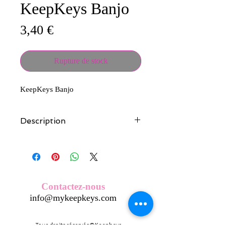
KeepKeys Banjo
Prix
3,40 €
Rupture de stock
KeepKeys Banjo
Description
Tous nos modèles d'écussons sont
créés et fabriqués par nos soins.
Nos écussons se composent d'une
coque en métal, d'une impréssion de
haute qualité et d'une pellicule plastique
Contactez-nous
transparente qui protège du frottement
info@mykeepkeys.com
et de l'eau, et assure ainsi une longivité
optimum.
Tous les KeepKeys sont présentés dans
Tous droits réservés©Keepkeys.