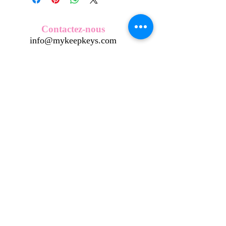
Nos écussons se composent d'une
coque en métal, d'une impréssion de
haute qualité et d'une pellicule plastique
Contactez-nous
transparente qui protège du frottement
info@mykeepkeys.com
et de l'eau, et assure ainsi une longivité
optimum.
Tous les KeepKeys sont présentés dans
Tous droits réservés©Keepkeys.
Créé par FARAMUS.
un packaging avec mode d'emploi.
KeepKeys est une marque déposée et un concept
breveté
INPI -
4344601
INPI - FR3055777
©2024-FARAMUS