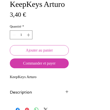
KeepKeys Arturo
Prix
3,40 €
Quantité
*
Ajouter au panier
Commander et payer
KeepKeys Arturo
Description
Tous nos modèles d'écussons sont
créés et fabriqués par nos soins.