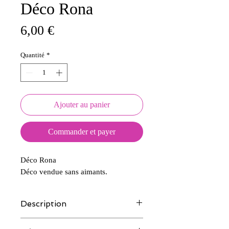
Déco Rona
Prix
6,00 €
Quantité
*
Ajouter au panier
Commander et payer
Déco Rona
Déco vendue sans aimants.
Description
Tous nos modèles d'écussons sont