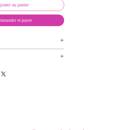
jouter au panier
mander et payer
ussons sont créés et fabriqués par
sent d'une coque en métal, d'une
ns aimants.
lité et d'une pellicule plastique
se d'une déco et de deux aimants.
e du frottement et de l'eau, et
es décos seules afin de changer de
vité optimum.
n écussson seul ou un Keepkeys
on et 2 aimants.