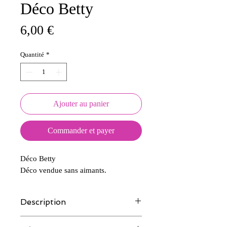
Déco Betty
Prix
6,00 €
Quantité
*
Ajouter au panier
Commander et payer
Déco Betty
Déco vendue sans aimants.
Description
Tous nos modèles d'écussons sont