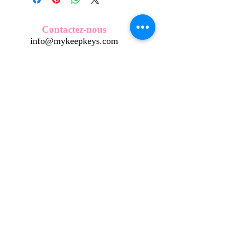
Nos écussons se composent d'une
coque en métal, d'une impréssion de
haute qualité et d'une pellicule plastique
Contactez-nous
transparente qui protège du frottement
info@mykeepkeys.com
et de l'eau, et assure ainsi une longivité
optimum.
Tous les KeepKeys sont présentés dans
Tous droits réservés©Keepkeys.
Créé par FARAMUS.
un packaging avec mode d'emploi.
KeepKeys est une marque déposée et un concept
breveté
INPI -
4344601
INPI - FR3055777
©2024-FARAMUS