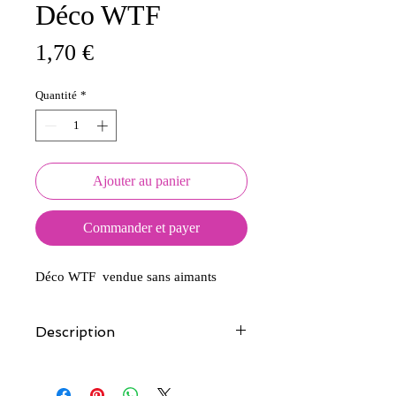
Déco WTF
Prix
1,70 €
Quantité
*
Ajouter au panier
Commander et payer
Déco WTF vendue sans aimants
Description
Tous nos modèles d'écussons sont
créés et fabriqués par nos soins.