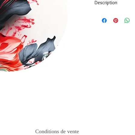
Description
Tous nos modèles d'éc
nos soins.
Nos écussons se compo
impréssion de haute qua
transparente qui protèg
assure ainsi une longi
Tous les KeepKeys son
mode d'emploi.
Conditions de vente