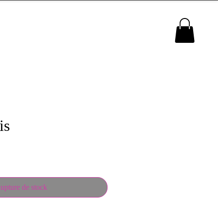
MENU
is
upture de stock