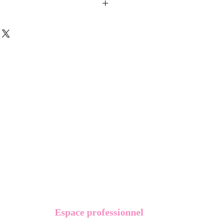
ussons sont créés et fabriqués par
sent d'une coque en métal, d'une
lité et d'une pellicule plastique
e du frottement et de l'eau, et
vité optimum.
t présentés dans un packaging avec
Espace professionnel