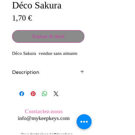
Déco Sakura
Prix
1,70 €
Rupture de stock
Déco Sakura vendue sans aimants
Description
Tous nos modèles d'écussons sont
créés et fabriqués par nos soins.
Nos écussons se composent d'une
coque en métal, d'une impréssion de
haute qualité et d'une pellicule plastique
Contactez-nous
transparente qui protège du frottement
info@mykeepkeys.com
et de l'eau, et assure ainsi une longivité
optimum.
Tous les KeepKeys sont présentés dans
Tous droits réservés©Keepkeys.