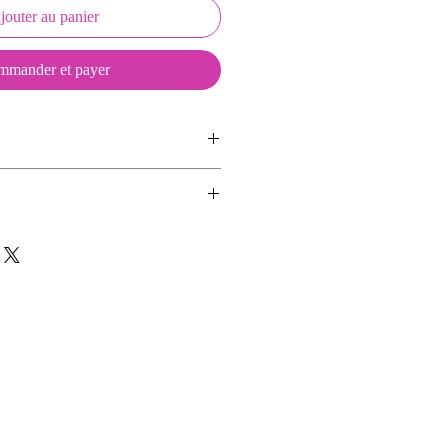
jouter au panier
mander et payer
ussons sont créés et fabriqués par
sent d'une coque en métal, d'une
ns aimants.
lité et d'une pellicule plastique
se d'une déco et de deux aimants.
e du frottement et de l'eau, et
es décos seules afin de changer de
vité optimum.
n écussson seul ou un Keepkeys
on et 2 aimants.