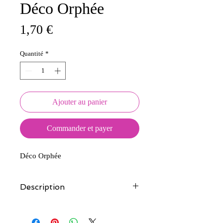
Déco Orphée
Prix
1,70 €
Quantité
*
Ajouter au panier
Commander et payer
Déco Orphée
Description
Tous nos modèles d'écussons sont
créés et fabriqués par nos soins.