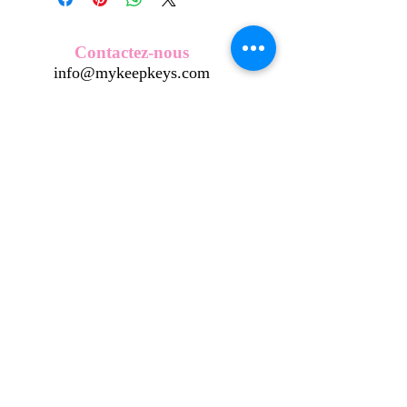
Nos écussons se composent d'une
coque en métal, d'une impréssion de
haute qualité et d'une pellicule plastique
Contactez-nous
transparente qui protège du frottement
info@mykeepkeys.com
et de l'eau, et assure ainsi une longivité
optimum.
Tous les KeepKeys sont présentés dans
Tous droits réservés©Keepkeys.
Créé par FARAMUS.
un packaging avec mode d'emploi.
KeepKeys est une marque déposée et un concept
breveté
INPI -
4344601
INPI - FR3055777
©2024-FARAMUS