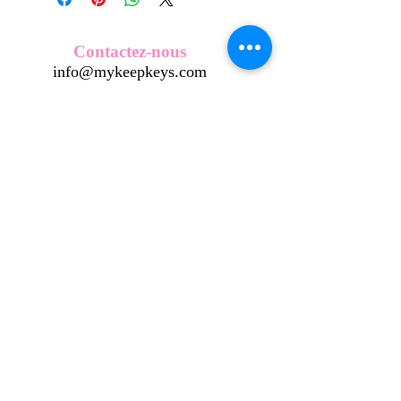
Nos écussons se composent d'une
coque en métal, d'une impréssion de
haute qualité et d'une pellicule plastique
Contactez-nous
transparente qui protège du frottement
info@mykeepkeys.com
et de l'eau, et assure ainsi une longivité
optimum.
Tous les KeepKeys sont présentés dans
Tous droits réservés©Keepkeys.
Créé par FARAMUS.
un packaging avec mode d'emploi.
KeepKeys est une marque déposée et un concept
breveté
INPI -
4344601
INPI - FR3055777
©2024-FARAMUS