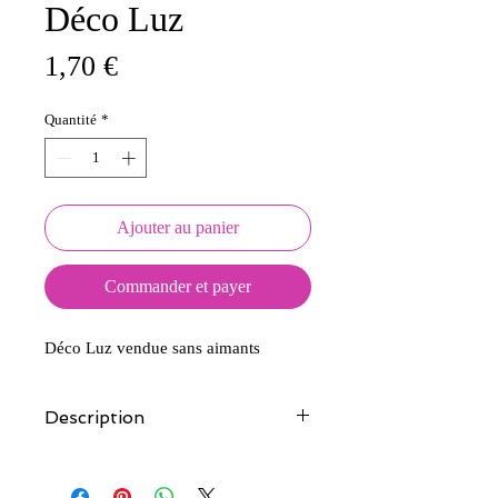
Déco Luz
Prix
1,70 €
Quantité
*
Ajouter au panier
Commander et payer
Déco Luz vendue sans aimants
Description
Tous nos modèles d'écussons sont
créés et fabriqués par nos soins.