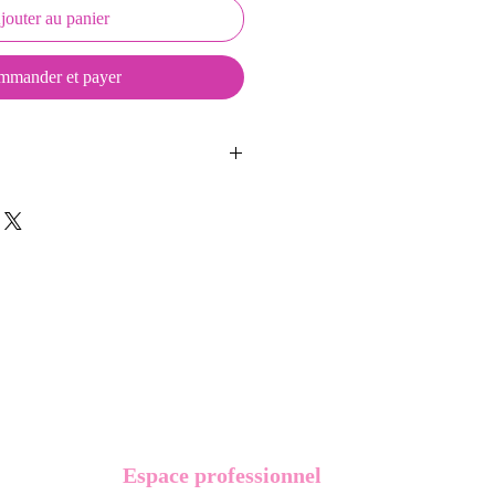
jouter au panier
mander et payer
ussons sont créés et fabriqués par
sent d'une coque en métal, d'une
lité et d'une pellicule plastique
e du frottement et de l'eau, et
vité optimum.
t présentés dans un packaging avec
Espace professionnel