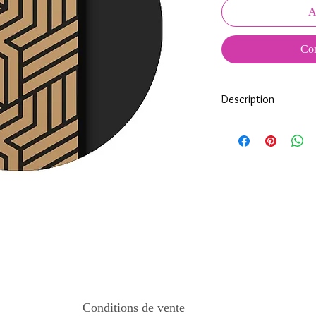
A
Com
Description
Tous nos modèles d'éc
nos soins.
Nos écussons se compo
impréssion de haute qua
transparente qui protèg
assure ainsi une longi
Tous les KeepKeys son
mode d'emploi.
Conditions de vente