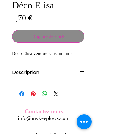
Déco Elisa
Prix
1,70 €
Rupture de stock
Déco Elisa vendue sans aimants
Description
Tous nos modèles d'écussons sont
créés et fabriqués par nos soins.
Nos écussons se composent d'une
coque en métal, d'une impréssion de
haute qualité et d'une pellicule plastique
Contactez-nous
transparente qui protège du frottement
info@mykeepkeys.com
et de l'eau, et assure ainsi une longivité
optimum.
Tous les KeepKeys sont présentés dans
Tous droits réservés©Keepkeys.