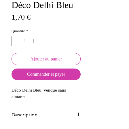
Déco Delhi Bleu
Prix
1,70 €
Quantité
*
Ajouter au panier
Commander et payer
Déco Delhi Bleu vendue sans
aimants
Description
Tous nos modèles d'écussons sont