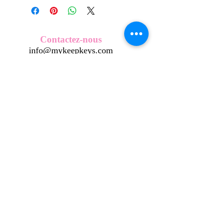
créés et fabriqués par nos soins.
Nos écussons se composent d'une
coque en métal, d'une impréssion de
haute qualité et d'une pellicule plastique
Contactez-nous
transparente qui protège du frottement
info@mykeepkeys.com
et de l'eau, et assure ainsi une longivité
optimum.
Tous les KeepKeys sont présentés dans
Tous droits réservés©Keepkeys.
Créé par FARAMUS.
un packaging avec mode d'emploi.
KeepKeys est une marque déposée et un concept
breveté
INPI -
4344601
INPI - FR3055777
©2024-FARAMUS