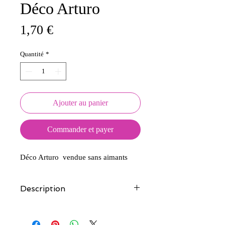
Déco Arturo
Prix
1,70 €
Quantité
*
Ajouter au panier
Commander et payer
Déco Arturo vendue sans aimants
Description
Tous nos modèles d'écussons sont
créés et fabriqués par nos soins.