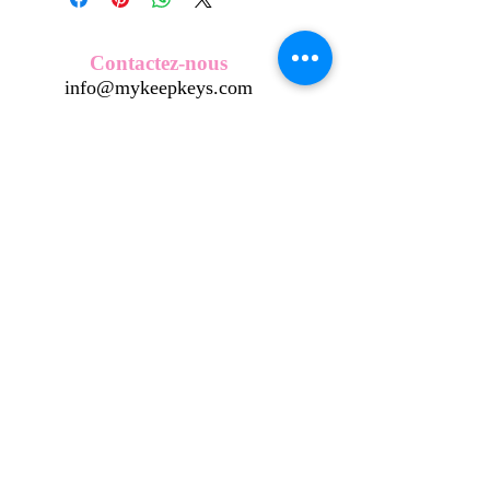
Nos écussons se composent d'une
coque en métal, d'une impréssion de
haute qualité et d'une pellicule plastique
Contactez-nous
transparente qui protège du frottement
info@mykeepkeys.com
et de l'eau, et assure ainsi une longivité
optimum.
Tous les KeepKeys sont présentés dans
Tous droits réservés©Keepkeys.
Créé par FARAMUS.
un packaging avec mode d'emploi.
KeepKeys est une marque déposée et un concept
breveté
INPI -
4344601
INPI - FR3055777
©2024-FARAMUS