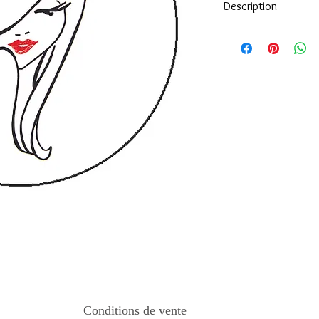
Description
Tous nos modèles d'éc
nos soins.
Nos écussons se compo
impréssion de haute qua
transparente qui protèg
assure ainsi une longi
Tous les KeepKeys son
mode d'emploi.
Conditions de vente