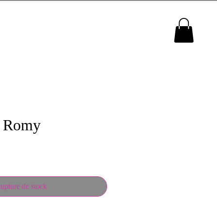
MENU
s Romy
upture de stock