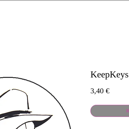
KeepKey
Prix
3,40 €
R