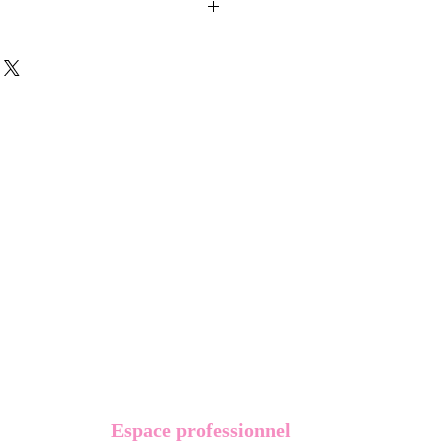
ussons sont créés et fabriqués par
sent d'une coque en métal, d'une
lité et d'une pellicule plastique
e du frottement et de l'eau, et
vité optimum.
t présentés dans un packaging avec
Espace professionnel