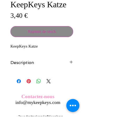
KeepKeys Katze
Prix
3,40 €
Rupture de stock
KeepKeys Katze
Description
Tous nos modèles d'écussons sont
créés et fabriqués par nos soins.
Nos écussons se composent d'une
coque en métal, d'une impréssion de
haute qualité et d'une pellicule plastique
Contactez-nous
transparente qui protège du frottement
info@mykeepkeys.com
et de l'eau, et assure ainsi une longivité
optimum.
Tous les KeepKeys sont présentés dans
Tous droits réservés©Keepkeys.