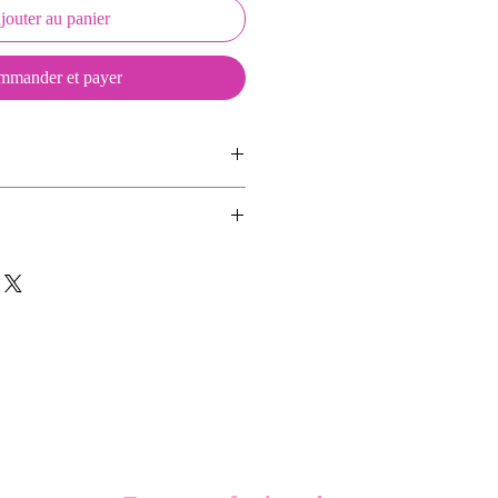
jouter au panier
mander et payer
ussons sont créés et fabriqués par
sent d'une coque en métal, d'une
ns aimants.
lité et d'une pellicule plastique
se d'une déco et de deux aimants.
e du frottement et de l'eau, et
es décos seules afin de changer de
vité optimum.
n écussson seul ou un Keepkeys
on et 2 aimants.