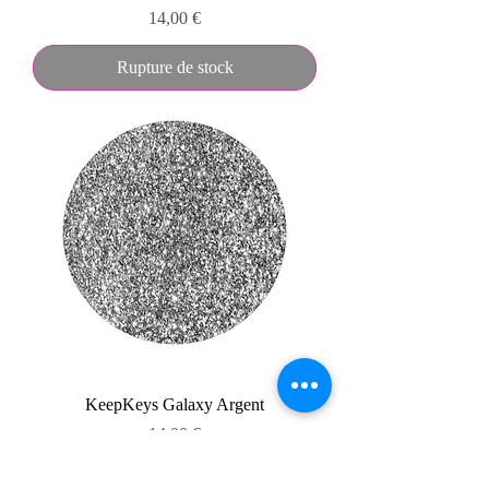
Prix
14,00 €
Rupture de stock
KeepKeys Galaxy Argent
Prix
14,00 €
Ajouter au panier