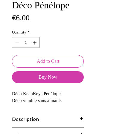
Déco Pénélope
Price
€6.00
Quantity
*
Add to Cart
Buy Now
Déco KeepKeys Pénélope
Déco vendue sans aimants
Description
Tous nos modèles d'écussons sont