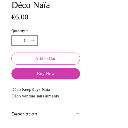
Déco Naïa
Price
€6.00
Quantity
*
Add to Cart
Buy Now
Déco KeepKeys Naïa
Déco vendue sans aimants.
Description
Tous nos modèles d'écussons sont