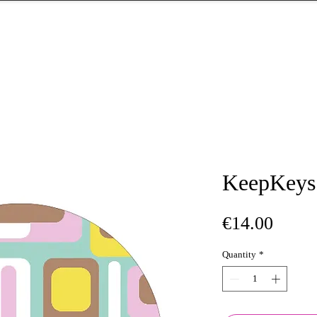
KeepKeys
Price
€14.00
Quantity
*