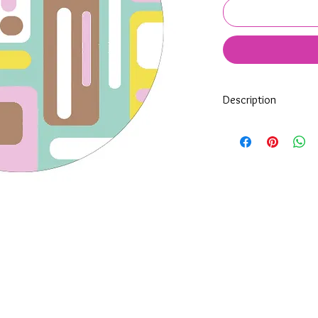
Description
Tous nos modèles d'éc
nos soins.
Nos écussons se compo
impréssion de haute qua
transparente qui protèg
assure ainsi une longi
Vous pouvez choisir u
complet, soit un écuss