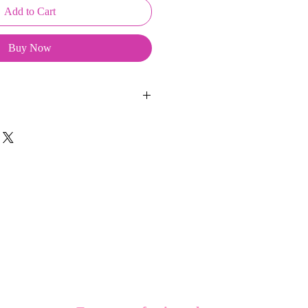
Add to Cart
Buy Now
ussons sont créés et fabriqués par
sent d'une coque en métal, d'une
lité et d'une pellicule plastique
e du frottement et de l'eau, et
vité optimum.
n écussson seul ou un Keepkeys
on et 2 aimants.