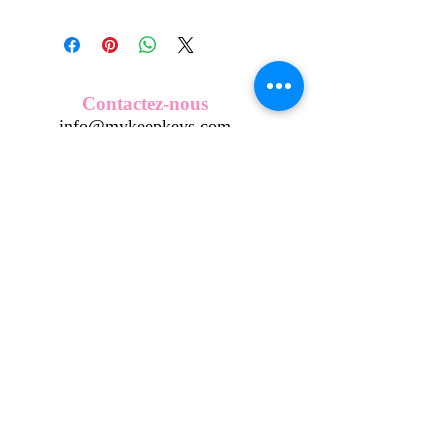
Tous nos modèles de KeepKeys sont
créés et fabriqués par nos soins.
Nos décos se composent d'une coque
en métal, d'une impréssion de haute
qualité et d'une pellicule plastique
Contactez-nous
transparente qui protège du frottement
info@mykeepkeys.com
et de l'eau.
Tous les KeepKeys sont présentés dans
un packaging avec mode d'emploi.
Tous droits réservés©Keepkeys.
Créé par FARAMUS.
KeepKeys est une marque déposée et un concept
breveté
INPI -
4344601
INPI - FR3055777
©2024-FARAMUS