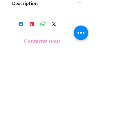
Description
Tous nos modèles de KeepKeys sont
créés et fabriqués par nos soins.
Nos décos se composent d'une coque
en métal, d'une impréssion de haute
qualité et d'une pellicule plastique
Contactez-nous
transparente qui protège du frottement
info@mykeepkeys.com
et de l'eau.
Tous les KeepKeys sont présentés dans
un packaging avec mode d'emploi.
Tous droits réservés©Keepkeys.
Créé par FARAMUS.
KeepKeys est une marque déposée et un concept
breveté
INPI -
4344601
INPI - FR3055777
©2024-FARAMUS