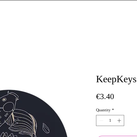
KeepKeys
Price
€3.40
Quantity
*