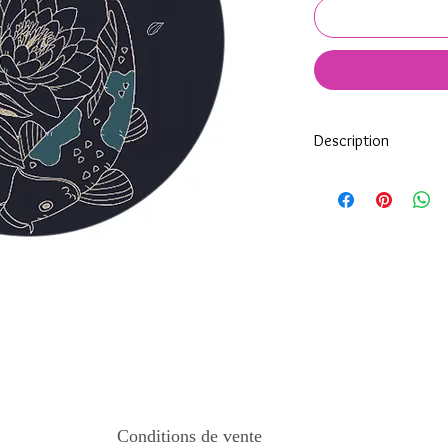
Description
Tous nos modèles d'éc
nos soins.
Nos écussons se compo
impréssion de haute qua
transparente qui protèg
assure ainsi une longi
Tous les KeepKeys son
mode d'emploi.
Conditions de vente