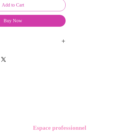
Add to Cart
Buy Now
ussons sont créés et fabriqués par
sent d'une coque en métal, d'une
lité et d'une pellicule plastique
e du frottement et de l'eau, et
vité optimum.
t présentés dans un packaging avec
Espace professionnel